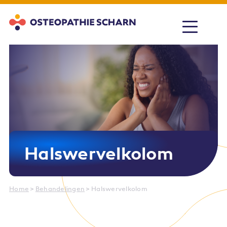
Halswervelkolom
Home
>
Behandelingen
> Halswervelkolom