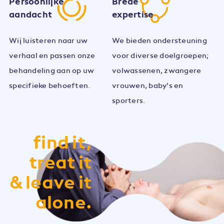
Persoonlijke
Brede
aandacht
expertise
Wij luisteren naar uw
We bieden ondersteuning
verhaal en passen onze
voor diverse doelgroepen;
behandeling aan op uw
volwassenen, zwangere
specifieke behoeften.
vrouwen, baby's en
sporters.
find it,
treat it
& leave it
alone.